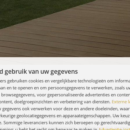
d gebruik van uw gegevens
ners gebruiken cookies en vergelijkbare technologieën om inform
laan en te openen en om persoonsgegevens te verwerken, zoals uw
n browsegegevens, voor gepersonaliseerde advertenties en conten
ontent, doelgroepinzichten en verbetering van diensten.
Externe l
gegevens ook verwerken voor deze en andere doeleinden, waar
keurige geolocatiegegevens en apparaateigenschappen. Uw keuze
en moderne en effectieve manier om schaduw en bescherming tegen de 
e. Sommige leveranciers kunnen zich beroepen op gerechtvaardig
r een frame of tussen bevestigingspunten, waardoor een strak en gestroo
emming; u hebt het recht om bezwaar te maken in
Advertentie-ins